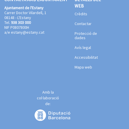
WEB
Ajuntament de l'Estany
Carrer Doctor Vilardell, 1
Crèdits
08148 - L'Estany
Tel.
938 303 000
Contactar
NIF P0807800H
a/e
estany@estany.cat
Protecció de
dades
Avís legal
Accessibilitat
Mapa web
Amb la
col·laboració
de: