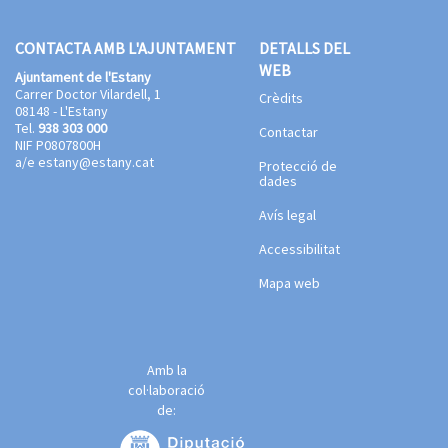
CONTACTA AMB L'AJUNTAMENT
DETALLS DEL
WEB
Ajuntament de l'Estany
Carrer Doctor Vilardell, 1
Crèdits
08148 - L'Estany
Tel.
938 303 000
Contactar
NIF P0807800H
a/e
estany@estany.cat
Protecció de
dades
Avís legal
Accessibilitat
Mapa web
Amb la
col·laboració
de: