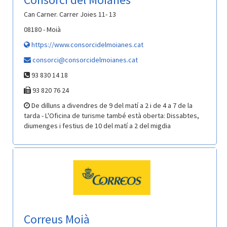
Can Carner. Carrer Joies 11- 13
08180 - Moià
https://www.consorcidelmoianes.cat
consorci@consorcidelmoianes.cat
93 830 14 18
93 820 76 24
De dilluns a divendres de 9 del matí a 2 i de 4 a 7 de la
tarda - L'Oficina de turisme també està oberta: Dissabtes,
diumenges i festius de 10 del matí a 2 del migdia
Correus Moià