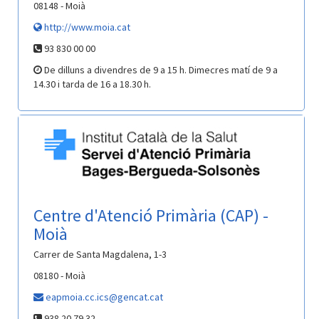
08148 - Moià
http://www.moia.cat
93 830 00 00
De dilluns a divendres de 9 a 15 h. Dimecres matí de 9 a
14.30 i tarda de 16 a 18.30 h.
Centre d'Atenció Primària (CAP) -
Moià
Carrer de Santa Magdalena, 1-3
08180 - Moià
eapmoia.cc.ics@gencat.cat
938 20 79 32