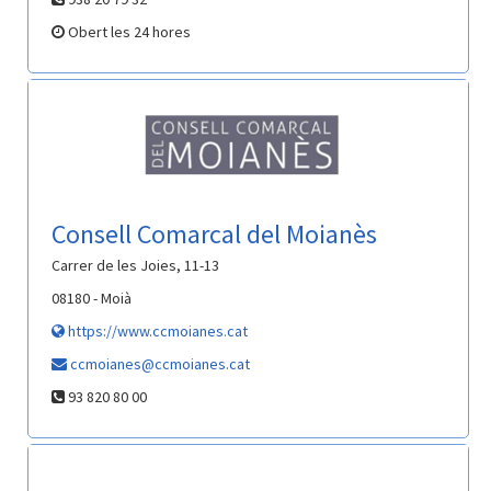
Obert les 24 hores
Consell Comarcal del Moianès
Carrer de les Joies, 11-13
08180 - Moià
https://www.ccmoianes.cat
ccmoianes@ccmoianes.cat
93 820 80 00