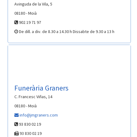
Avinguda de la Vila, 5
08180 - Moià
902 19 71 97
De dill. a div. de 8.30 a 14.30 h Dissabte de 9.30 a 13 h
Funerària Graners
C. Francesc Viñas, 14
08180 - Moià
info@jmgraners.com
93 830 02 19
93 830 02 19