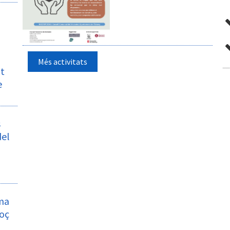
Més activitats
at
e
s
del
ma
coç