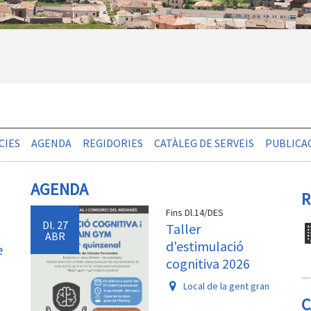
CIES
AGENDA
REGIDORIES
CATÀLEG DE SERVEIS
PUBLICA
AGENDA
R
Fins Dl.14/DES
Dl.
27
Taller
ABR
d'estimulació
e
cognitiva 2026
Local de la gent gran
C