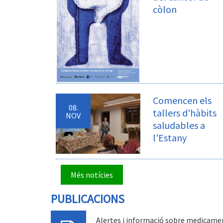
còlon
Comencen els
08.
tallers d'hàbits
NOV
saludables a
l'Estany
Més notícies
PUBLICACIONS
Alertes i informació sobre medicamen