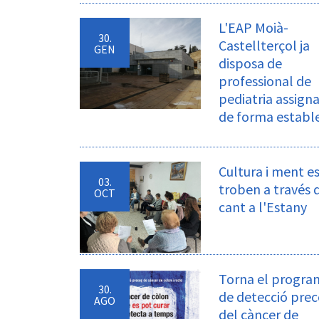
L'EAP Moià-
30.
Castellterçol ja
GEN
disposa de
professional de
pediatria assign
de forma establ
Cultura i ment e
03.
troben a través 
OCT
cant a l'Estany
Torna el progra
30.
de detecció pre
AGO
del càncer de