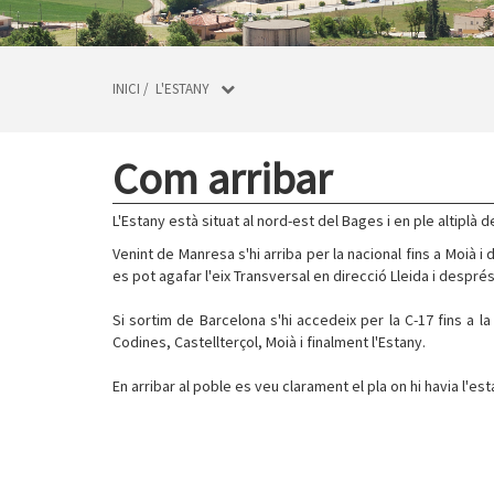
INICI
/
L'ESTANY
Com arribar
L'Estany està situat al nord-est del Bages i en ple altipl
Venint de Manresa s'hi arriba per la nacional fins a Moià i 
es pot agafar l'eix Transversal en direcció Lleida i després
Si sortim de Barcelona s'hi accedeix per la C-17 fins a 
Codines, Castellterçol, Moià i finalment l'Estany.
En arribar al poble es veu clarament el pla on hi havia l'e