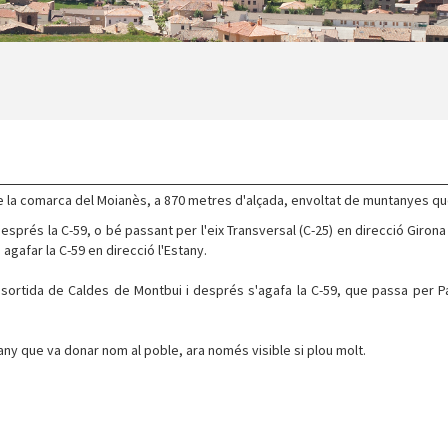
à de la comarca del Moianès, a 870 metres d'alçada, envoltat de muntanyes que
després la C-59, o bé passant per l'eix Transversal (C-25) en direcció Girona
 agafar la C-59 en direcció l'Estany.
la sortida de Caldes de Montbui i després s'agafa la C-59, que passa per P
stany que va donar nom al poble, ara només visible si plou molt.