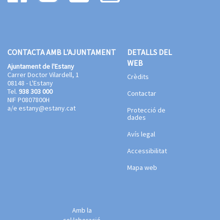
CONTACTA AMB L'AJUNTAMENT
DETALLS DEL
WEB
Ajuntament de l'Estany
Carrer Doctor Vilardell, 1
Crèdits
08148 - L'Estany
Tel.
938 303 000
Contactar
NIF P0807800H
a/e
estany@estany.cat
Protecció de
dades
Avís legal
Accessibilitat
Mapa web
Amb la