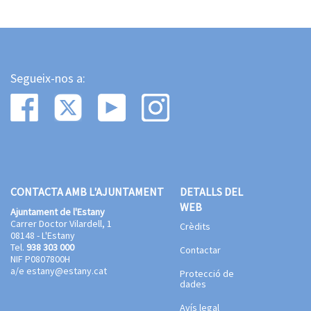
Segueix-nos a:
CONTACTA AMB L'AJUNTAMENT
DETALLS DEL
WEB
Ajuntament de l'Estany
Carrer Doctor Vilardell, 1
Crèdits
08148 - L'Estany
Tel.
938 303 000
Contactar
NIF P0807800H
a/e
estany@estany.cat
Protecció de
dades
Avís legal