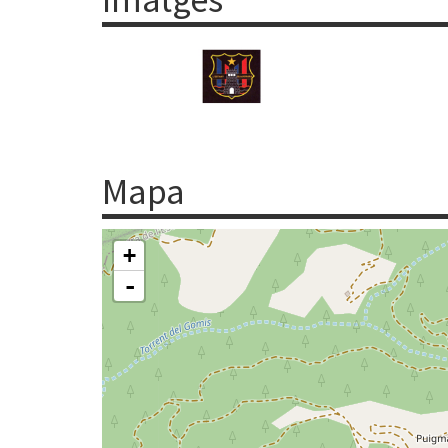
Mapa
+
-