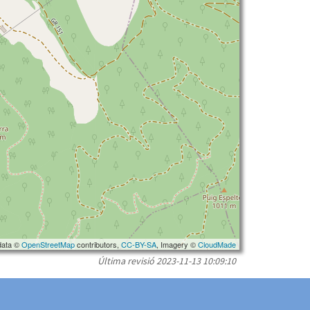
data ©
OpenStreetMap
contributors,
CC-BY-SA
, Imagery ©
CloudMade
Última revisió
2023-11-13 10:09:10