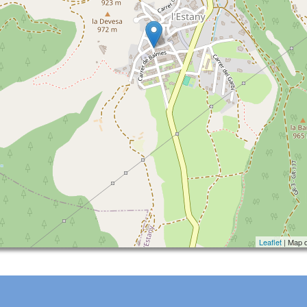
Leaflet
| Map 