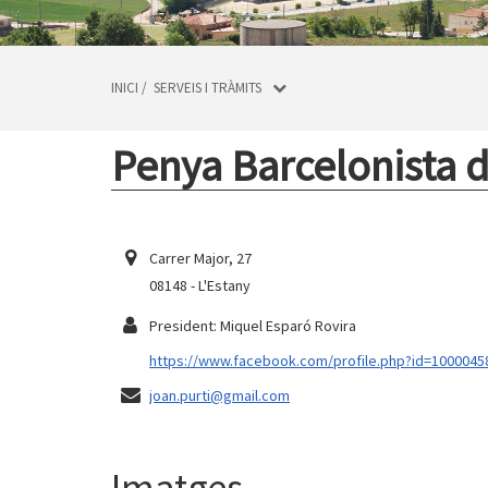
INICI
/
SERVEIS I TRÀMITS
Penya Barcelonista d
Carrer Major, 27
08148 - L'Estany
President: Miquel Esparó Rovira
https://www.facebook.com/profile.php?id=100004
joan.purti@gmail.com
Imatges