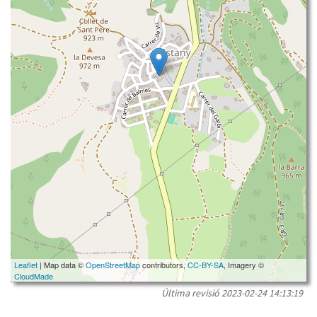
Leaflet
| Map data ©
OpenStreetMap
contributors,
CC-BY-SA
, Imagery ©
CloudMade
Última revisió
2023-02-24 14:13:19