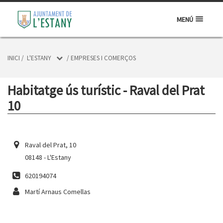
MENÚ
INICI
/
L'ESTANY
/
EMPRESES I COMERÇOS
Habitatge ús turístic - Raval del Prat
10
Raval del Prat, 10
08148 - L'Estany
620194074
Martí Arnaus Comellas