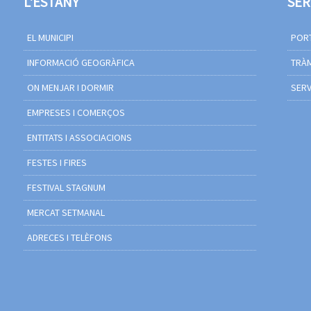
L'ESTANY
SER
EL MUNICIPI
PORT
INFORMACIÓ GEOGRÀFICA
TRÀM
ON MENJAR I DORMIR
SERV
EMPRESES I COMERÇOS
ENTITATS I ASSOCIACIONS
FESTES I FIRES
FESTIVAL STAGNUM
MERCAT SETMANAL
ADRECES I TELÈFONS