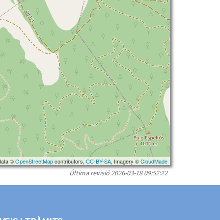
data ©
OpenStreetMap
contributors,
CC-BY-SA
, Imagery ©
CloudMade
Última revisió
2026-03-18 09:52:22