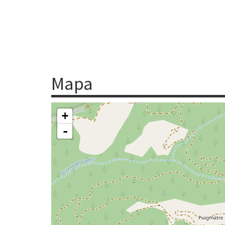
Mapa
+
-