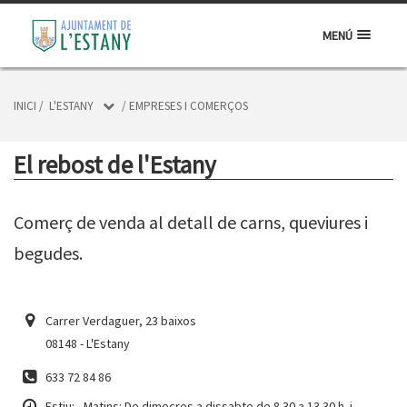
MENÚ
INICI
/
L'ESTANY
/
EMPRESES I COMERÇOS
El rebost de l'Estany
Comerç de venda al detall de carns, queviures i
begudes.
Carrer Verdaguer, 23 baixos
08148 - L'Estany
633 72 84 86
Estiu: - Matins: De dimecres a dissabte de 8.30 a 13.30 h. i