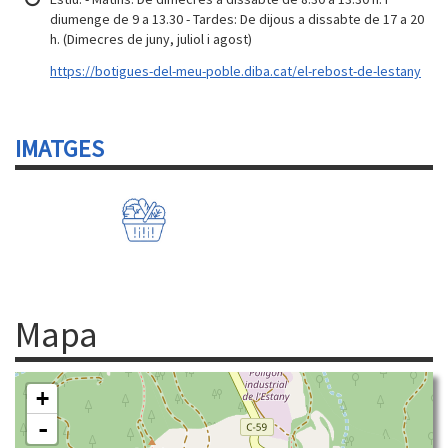
diumenge de 9 a 13.30 - Tardes: De dijous a dissabte de 17 a 20
h. (Dimecres de juny, juliol i agost)
https://botigues-del-meu-poble.diba.cat/el-rebost-de-lestany
IMATGES
Mapa
+
-