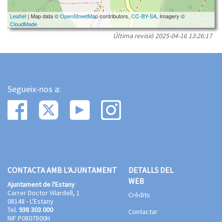
Leaflet
| Map data ©
OpenStreetMap
contributors,
CC-BY-SA
, Imagery ©
CloudMade
Última revisió
2025-04-16 13:26:17
Segueix-nos a:
CONTACTA AMB L'AJUNTAMENT
DETALLS DEL
WEB
Ajuntament de l'Estany
Carrer Doctor Vilardell, 1
Crèdits
08148 - L'Estany
Tel.
938 303 000
Contactar
NIF P0807800H