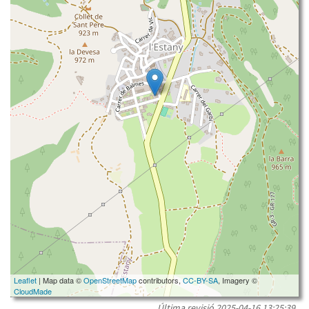
Leaflet
| Map data ©
OpenStreetMap
contributors,
CC-BY-SA
, Imagery ©
CloudMade
Última revisió
2025-04-16 13:25:39