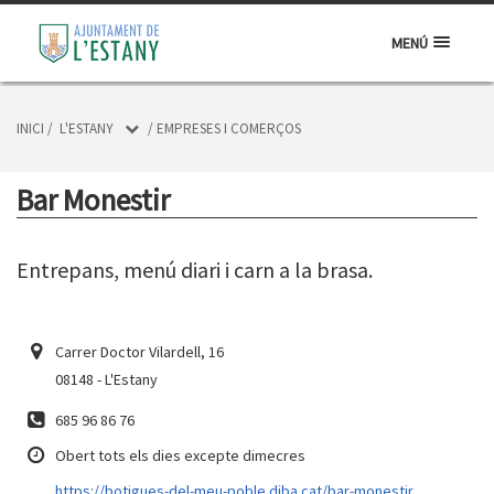
MENÚ
INICI
/
L'ESTANY
/
EMPRESES I COMERÇOS
Bar Monestir
Entrepans, menú diari i carn a la brasa.
Carrer Doctor Vilardell, 16
08148 - L'Estany
685 96 86 76
Obert tots els dies excepte dimecres
https://botigues-del-meu-poble.diba.cat/bar-monestir