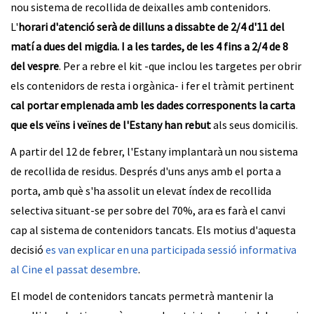
nou sistema de recollida de deixalles amb contenidors.
L'
horari d'atenció serà de dilluns a dissabte de 2/4 d'11 del
matí a dues del migdia. I a les tardes, de les 4 fins a 2/4 de 8
del vespre
. Per a rebre el kit -que inclou les targetes per obrir
els contenidors de resta i orgànica- i fer el tràmit pertinent
cal portar emplenada amb les dades corresponents la carta
que els veïns i veïnes de l'Estany han rebut
als seus domicilis.
A partir del 12 de febrer, l'Estany implantarà un nou sistema
de recollida de residus. Després d'uns anys amb el porta a
porta, amb què s'ha assolit un elevat índex de recollida
selectiva situant-se per sobre del 70%, ara es farà el canvi
cap al sistema de contenidors tancats. Els motius d'aquesta
decisió
es van explicar en una participada sessió informativa
al Cine el passat desembre
.
El model de contenidors tancats permetrà mantenir la