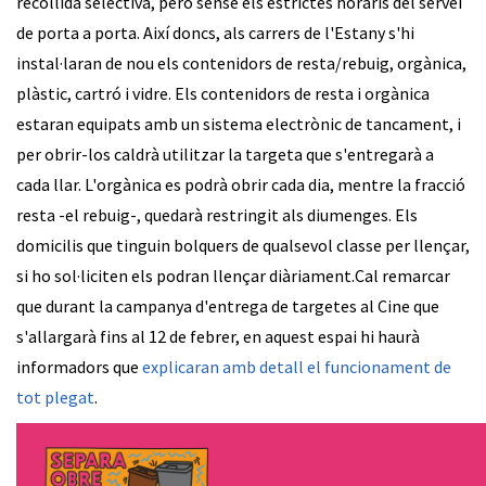
recollida selectiva, però sense els estrictes horaris del servei
de porta a porta. Així doncs, als carrers de l'Estany s'hi
instal·laran de nou els contenidors de resta/rebuig, orgànica,
plàstic, cartró i vidre. Els contenidors de resta i orgànica
estaran equipats amb un sistema electrònic de tancament, i
per obrir-los caldrà utilitzar la targeta que s'entregarà a
cada llar. L'orgànica es podrà obrir cada dia, mentre la fracció
resta -el rebuig-, quedarà restringit als diumenges. Els
domicilis que tinguin bolquers de qualsevol classe per llençar,
si ho sol·liciten els podran llençar diàriament.Cal remarcar
que durant la campanya d'entrega de targetes al Cine que
s'allargarà fins al 12 de febrer, en aquest espai hi haurà
informadors que
explicaran amb detall el funcionament de
tot plegat
.