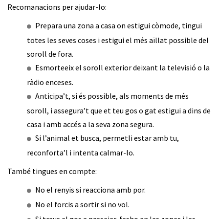
Recomanacions per ajudar-lo:
Prepara una zona a casa on estigui còmode, tingui
totes les seves coses i estigui el més aïllat possible del
soroll de fora.
Esmorteeix el soroll exterior deixant la televisió o la
ràdio enceses.
Anticipa’t, si és possible, als moments de més
soroll, i assegura’t que et teu gos o gat estigui a dins de
casa i amb accés a la seva zona segura.
Si l’animal et busca, permetli estar amb tu,
reconforta’l i intenta calmar-lo.
També tingues en compte:
No el renyis si reacciona amb por.
No el forcis a sortir si no vol.