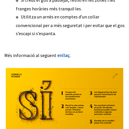
Si treus el gos a passejar, fesho en les zones i les
franges horàries més tranquil·les.
Utilitza un arnès en comptes d’un collar
convencional per a més seguretat i per evitar que el gos
s’escapi si s’espanta.
Més informació al següent
enllaç
.