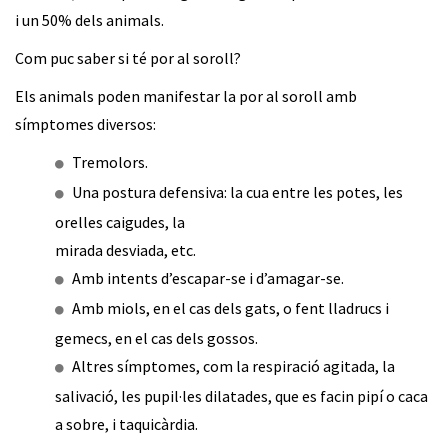
i un 50% dels animals.
Com puc saber si té por al soroll?
Els animals poden manifestar la por al soroll amb
símptomes diversos:
Tremolors.
Una postura defensiva: la cua entre les potes, les
orelles caigudes, la
mirada desviada, etc.
Amb intents d’escapar-se i d’amagar-se.
Amb miols, en el cas dels gats, o fent lladrucs i
gemecs, en el cas dels gossos.
Altres símptomes, com la respiració agitada, la
salivació, les pupil·les dilatades, que es facin pipí o caca
a sobre, i taquicàrdia.