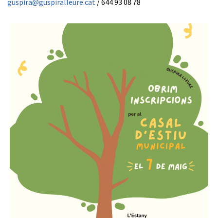
guspira@guspiralleure.cat
/ 644 93 08 78