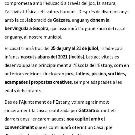
compromesa amb l’educació a través del joc, la natura,
l’activitat física i els valors humans. Després de diversos anys
amb la col·laboració de
Gatzara
, enguany
donem la
benvinguda a Guspira
, que assumirà l’organització del casal
enguany, al nostre municipi.
El casal tindrà lloc del
25 de juny al 31 de juliol
, i s’adreça a
infants
nascuts abans del 2021 (inclòs)
. Les activitats es
desenvoluparan principalment a l'Escola de l’Estany, com en
anteriors edicions i inclouran
jocs, tallers, piscina, sortides,
acampades i propostes creatives
, sempre adaptades a les
edats dels infants.
Des de l’Ajuntament de l’Estany, volem agrair molt
sincerament la tasca realitzada per
Gatzara
durant els
darrers anys i encarem aquest
nou capítol amb el
convenciment
que es continuarà oferint un Casal ple