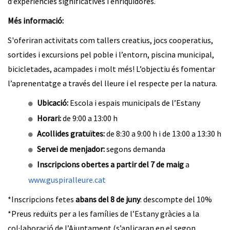
d’experiències significatives i enriquidores.
Més informació:
S'oferiran activitats com tallers creatius, jocs cooperatius,
sortides i excursions pel poble i l’entorn, piscina municipal,
bicicletades, acampades i molt més! L’objectiu és fomentar
l’aprenentatge a través del lleure i el respecte per la natura.
Ubicació:
Escola i espais municipals de l’Estany
Horari:
de 9:00 a 13:00 h
Acollides gratuïtes:
de 8:30 a 9:00 h i de 13:00 a 13:30 h
Servei de menjador:
segons demanda
Inscripcions obertes a partir del 7 de maig
a
www.guspiralleure.cat
*Inscripcions fetes
abans del 8 de juny
: descompte del 10%
*Preus reduïts per a les famílies de l’Estany gràcies a la
col·laboració de l’Ajuntament (s’aplicaran en el segon