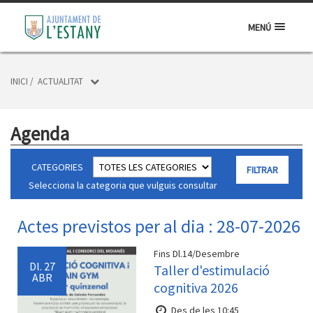
MENÚ
INICI
/
ACTUALITAT
Agenda
CATEGORIES
Selecciona la categoria que vulguis consultar
Actes previstos per al dia : 28-07-2026
Fins Dl.14/Desembre
Dl.
27
Taller d'estimulació
ABR
cognitiva 2026
Des de les 10:45