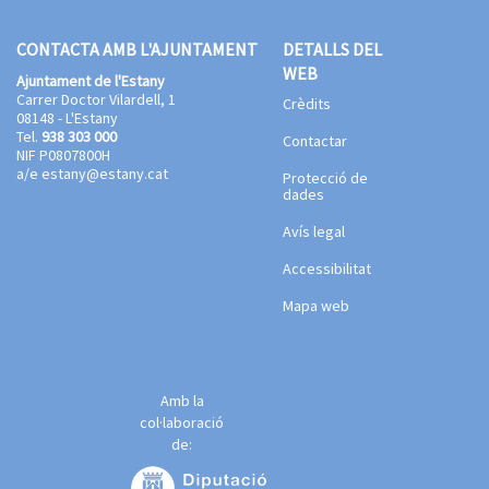
CONTACTA AMB L'AJUNTAMENT
DETALLS DEL
WEB
Ajuntament de l'Estany
Carrer Doctor Vilardell, 1
Crèdits
08148 - L'Estany
Tel.
938 303 000
Contactar
NIF P0807800H
a/e
estany@estany.cat
Protecció de
dades
Avís legal
Accessibilitat
Mapa web
Amb la
col·laboració
de: