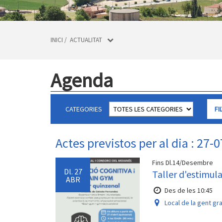
INICI
/
ACTUALITAT
Agenda
CATEGORIES
Actes previstos per al dia : 27-
Fins Dl.14/Desembre
Dl.
27
Taller d'estimul
ABR
Des de les 10:45
Local de la gent gr