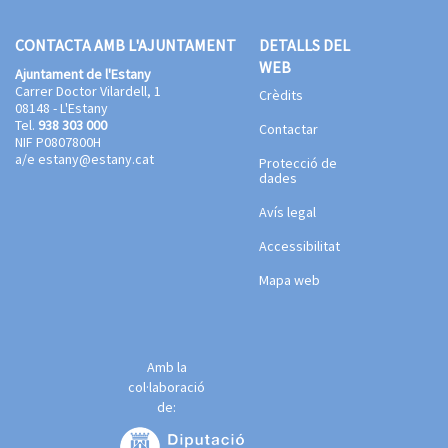
CONTACTA AMB L'AJUNTAMENT
DETALLS DEL
WEB
Ajuntament de l'Estany
Carrer Doctor Vilardell, 1
Crèdits
08148 - L'Estany
Tel.
938 303 000
Contactar
NIF P0807800H
a/e
estany@estany.cat
Protecció de
dades
Avís legal
Accessibilitat
Mapa web
Amb la
col·laboració
de: