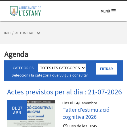
MENÚ
INICI
/
ACTUALITAT
Agenda
CATEGORIES
Selecciona la categoria que vulguis consultar
Actes previstos per al dia : 21-07-2026
Fins Dl.14/Desembre
Dl.
27
Taller d'estimulació
ABR
cognitiva 2026
Des de les 10:45