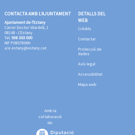
CONTACTA AMB L'AJUNTAMENT
DETALLS DEL
WEB
Ajuntament de l'Estany
Carrer Doctor Vilardell, 1
Crèdits
08148 - L'Estany
Tel.
938 303 000
Contactar
NIF P0807800H
a/e
estany@estany.cat
Protecció de
dades
Avís legal
Accessibilitat
Mapa web
Amb la
col·laboració
de: