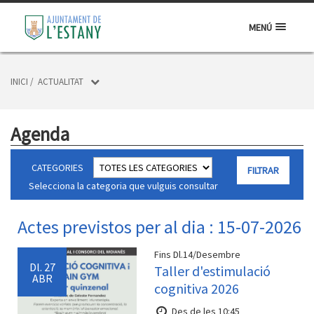
MENÚ
INICI
/
ACTUALITAT
Agenda
CATEGORIES
Selecciona la categoria que vulguis consultar
Actes previstos per al dia : 15-07-2026
Fins Dl.14/Desembre
Dl.
27
Taller d'estimulació
ABR
cognitiva 2026
Des de les 10:45