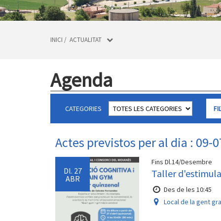
INICI
/
ACTUALITAT
Agenda
CATEGORIES
Actes previstos per al dia : 09-
Fins Dl.14/Desembre
Dl.
27
Taller d'estimul
ABR
Des de les 10:45
Local de la gent gr