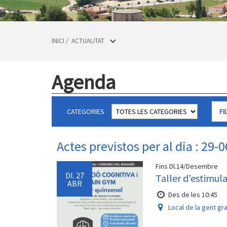
INICI
/
ACTUALITAT
Agenda
CATEGORIES
Actes previstos per al dia : 29-
Fins Dl.14/Desembre
Dl.
27
Taller d'estimul
ABR
Des de les 10:45
Local de la gent gr