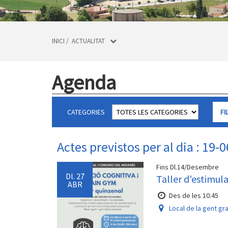
INICI
/
ACTUALITAT
Agenda
CATEGORIES
Actes previstos per al dia : 19-
Fins Dl.14/Desembre
Dl.
27
Taller d'estimul
ABR
Des de les 10:45
Local de la gent gr