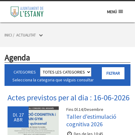
MENÚ
INICI
/
ACTUALITAT
Agenda
CATEGORIES
Selecciona la categoria que vulguis consultar
Actes previstos per al dia : 16-06-2026
Fins Dl.14/Desembre
Dl.
27
Taller d'estimulació
ABR
cognitiva 2026
Des de les 10:45