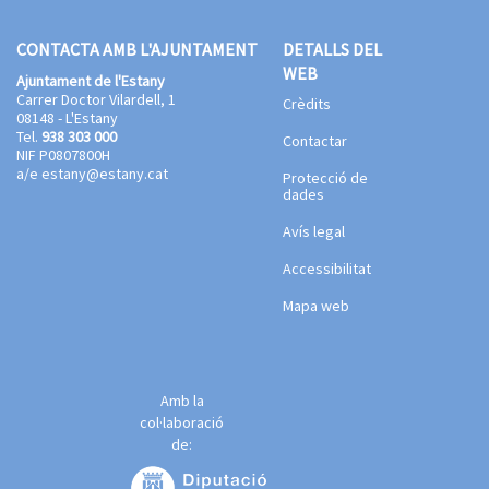
CONTACTA AMB L'AJUNTAMENT
DETALLS DEL
WEB
Ajuntament de l'Estany
Carrer Doctor Vilardell, 1
Crèdits
08148 - L'Estany
Tel.
938 303 000
Contactar
NIF P0807800H
a/e
estany@estany.cat
Protecció de
dades
Avís legal
Accessibilitat
Mapa web
Amb la
col·laboració
de: