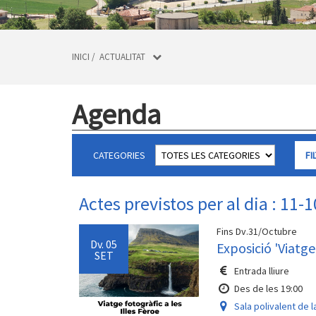
INICI
/
ACTUALITAT
Agenda
CATEGORIES
Actes previstos per al dia : 11-
Fins Dv.31/Octubre
Dv.
05
Exposició 'Viatge 
SET
Entrada lliure
Des de les 19:00
Sala polivalent de l