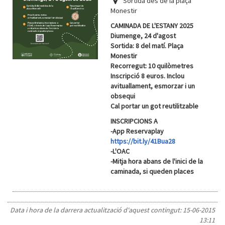
Sortida des de la plaça
Monestir
CAMINADA DE L'ESTANY 2025
Diumenge, 24 d'agost
Sortida: 8 del matí. Plaça
Monestir
Recorregut: 10 quilòmetres
Inscripció 8 euros. Inclou
avituallament, esmorzar i un
obsequi
Cal portar un got reutilitzable
INSCRIPCIONS A
-App Reservaplay
https://bit.ly/41Bua28
-L'OAC
-Mitja hora abans de l'inici de la
caminada, si queden places
Data i hora de la darrera actualització d'aquest contingut:
15-06-2015
13:11