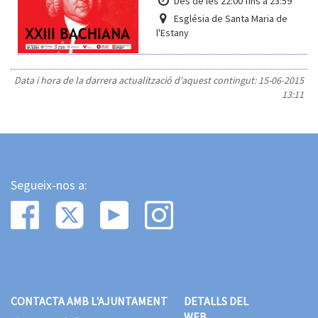
Des de les 22:00 fins a 23:59
Església de Santa Maria de
l'Estany
Data i hora de la darrera actualització d'aquest contingut:
15-06-2015
13:11
Segueix-nos a:
CONTACTA AMB L'AJUNTAMENT
DETALLS DEL
WEB