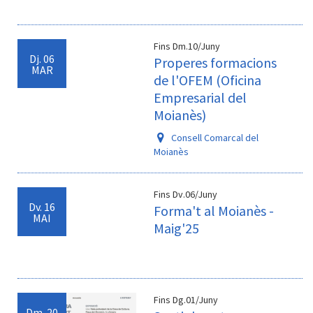
Fins Dm.10/Juny
Dj.
06
Properes formacions
MAR
de l'OFEM (Oficina
Empresarial del
Moianès)
Consell Comarcal del
Moianès
Fins Dv.06/Juny
Dv.
16
Forma't al Moianès -
MAI
Maig'25
Fins Dg.01/Juny
Dm.
20