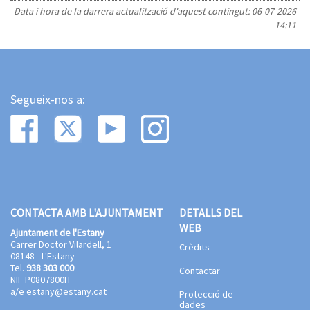
Data i hora de la darrera actualització d'aquest contingut:
06-07-2026
14:11
Segueix-nos a:
CONTACTA AMB L'AJUNTAMENT
DETALLS DEL
WEB
Ajuntament de l'Estany
Carrer Doctor Vilardell, 1
Crèdits
08148 - L'Estany
Tel.
938 303 000
Contactar
NIF P0807800H
a/e
estany@estany.cat
Protecció de
dades