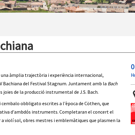
achiana
0
una àmplia trajectòria i experiència internacional,
Ho
XXIV Bachiana del Festival Stagnum. Juntament amb la
Bach
s joies de la producció instrumental de J.S. Bach.
 i cembalo obbligato escrites a l'època de Cöthen, que
reativa d'ambdós instruments. Completaran el concert el
 a violí sol, obres mestres i emblemàtiques que plasmen la