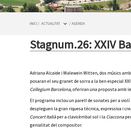
INICI
/
ACTUALITAT
/
AGENDA
Stagnum.26: XXIV B
Adriana Alcaide i Walewein Witten, dos músics amb 
posaran el seu granet de sorra a la ben especial 
Collegium Barcelona
, oferiran una proposta amb le
El programa inclou un parell de sonates per a violí
despleguen la gran riquesa tècnica, expressiva i c
Concert Italià
per a clavicèmbal sol i la
Ciaccona
per
genialitat del compositor.