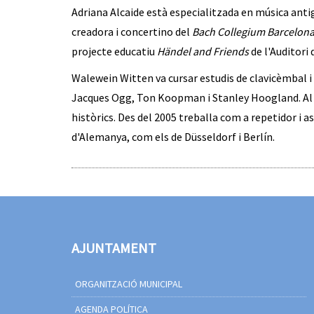
Adriana Alcaide està especialitzada en música ant
creadora i concertino del
Bach Collegium Barcelon
projecte educatiu
Händel and Friends
de l'Auditori
Walewein Witten va cursar estudis de clavicèmbal 
Jacques Ogg, Ton Koopman i Stanley Hoogland. Al 
històrics. Des del 2005 treballa com a repetidor i a
d'Alemanya, com els de Düsseldorf i Berlín.
AJUNTAMENT
ORGANITZACIÓ MUNICIPAL
AGENDA POLÍTICA