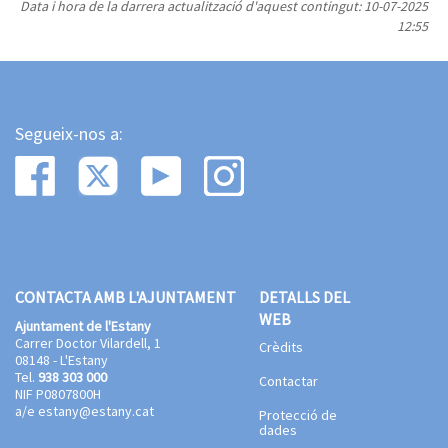
Data i hora de la darrera actualització d'aquest contingut:
10-07-2025
12:55
Segueix-nos a:
CONTACTA AMB L'AJUNTAMENT
DETALLS DEL
WEB
Ajuntament de l'Estany
Carrer Doctor Vilardell, 1
Crèdits
08148 - L'Estany
Tel.
938 303 000
Contactar
NIF P0807800H
a/e
estany@estany.cat
Protecció de
dades